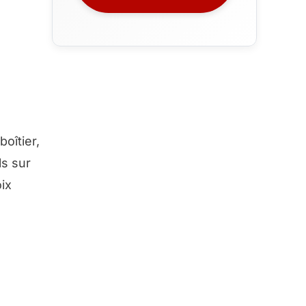
oîtier,
ls sur
oix