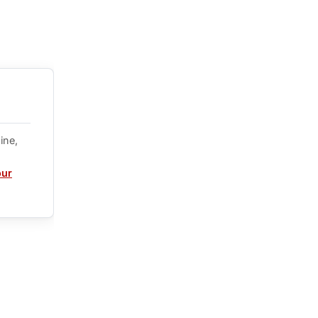
ine,
our