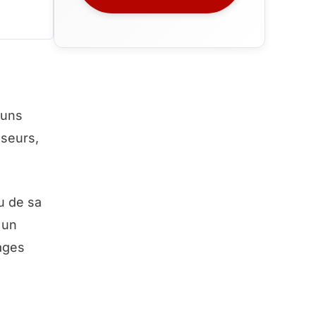
 uns
sseurs,
u de sa
 un
sages