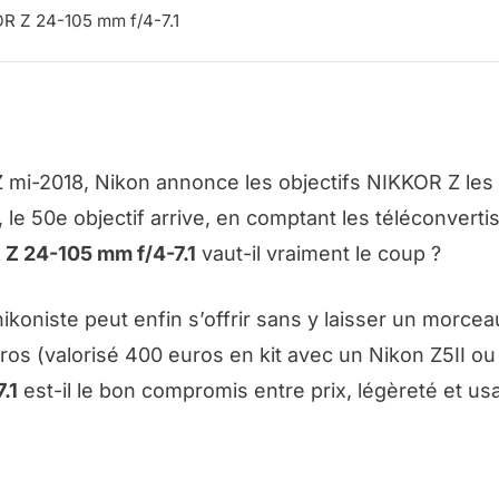
OR Z 24-105 mm f/4-7.1
mi-2018, Nikon annonce les objectifs NIKKOR Z les
le 50e objectif arrive, en comptant les téléconverti
Z 24-105 mm f/4-7.1
vaut-il vraiment le coup ?
ikoniste peut enfin s’offrir sans y laisser un morcea
os (valorisé 400 euros en kit avec un Nikon Z5II ou
.1
est-il le bon compromis entre prix, légèreté et u
KOR Z CHEZ LA BOUTIQUE PHOTO NIKON