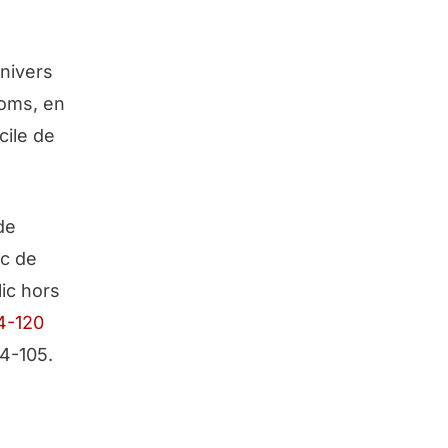
univers
ooms, en
cile de
de
ic de
lic hors
4-120
24-105.