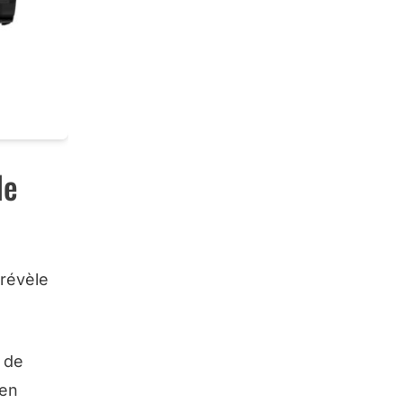
le
 révèle
s de
 en