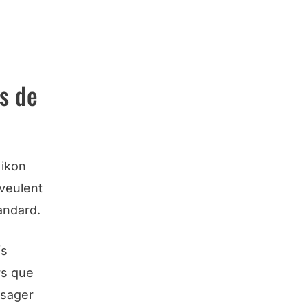
s de
Nikon
 veulent
andard.
fs
rs que
isager