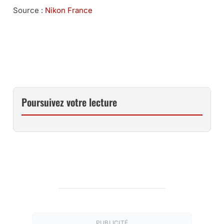
Source :
Nikon France
ENVIE D’UN 800 MM FIXE ? SERVICE PRO ET OFFRES DE
FINANCEMENTS CHEZ LA BOUTIQUE PHOTO NIKON
Poursuivez votre lecture
PUBLICITÉ