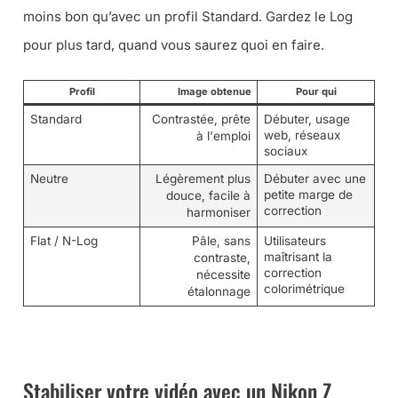
moins bon qu’avec un profil Standard. Gardez le Log
pour plus tard, quand vous saurez quoi en faire.
Profil
Image obtenue
Pour qui
Standard
Contrastée, prête
Débuter, usage
web, réseaux
à l'emploi
sociaux
Neutre
Légèrement plus
Débuter avec une
petite marge de
douce, facile à
correction
harmoniser
Flat / N-Log
Pâle, sans
Utilisateurs
maîtrisant la
contraste,
correction
nécessite
colorimétrique
étalonnage
➜ LE MANUEL DU SURVIE DU VIDÉASTE VA VOUS AIDER
Stabiliser votre vidéo avec un Nikon Z