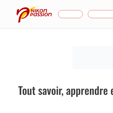
Aller
au
Je débute
Formations
contenu
Tout savoir, apprendre 