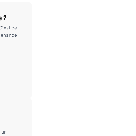
e ?
C'est ce
ovenance
 un