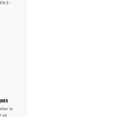
PEN E-
ques
tter le
r sa