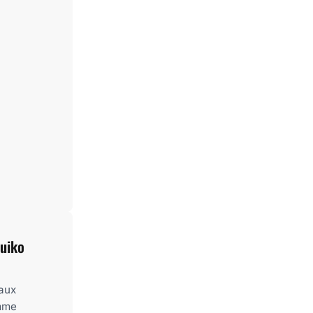
Zuiko
aux
amme