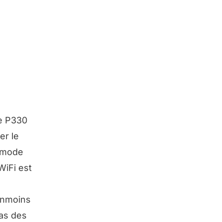
le P330
er le
e mode
WiFi est
éanmoins
pas des