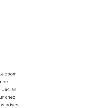
 Le zoom
 une
 L’écran
our chez
os prises