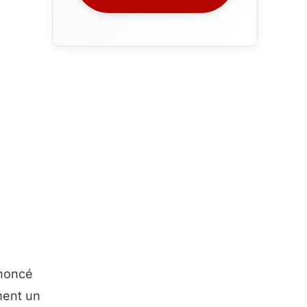
nnoncé
ment un