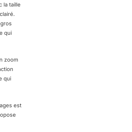
la taille
lairé.
 gros
e qui
Son zoom
action
e qui
mages est
ropose