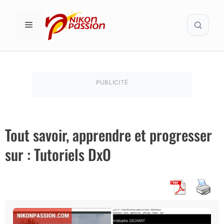
Aller
Recher
au
MENU
contenu
PUBLICITÉ
Tout savoir, apprendre et progresser
sur : Tutoriels DxO