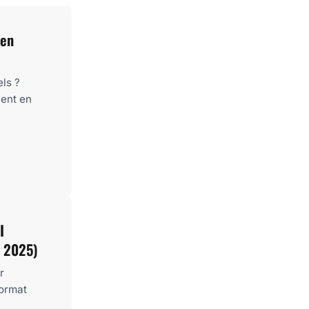
ien
ls ?
lent en
I
n 2025)
r
format