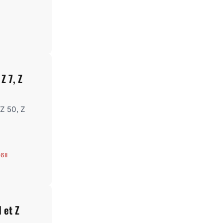
Z 7, Z
Z 50, Z
6II
 et Z