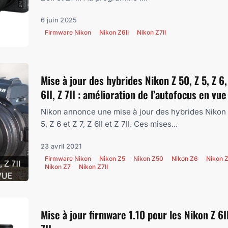
6 juin 2025
Firmware Nikon
Nikon Z6II
Nikon Z7II
Mise à jour des hybrides Nikon Z 50, Z 5, Z 6, 
6II, Z 7II : amélioration de l’autofocus en vue
Nikon annonce une mise à jour des hybrides Nikon 
5, Z 6 et Z 7, Z 6II et Z 7II. Ces mises...
23 avril 2021
Firmware Nikon
Nikon Z5
Nikon Z50
Nikon Z6
Nikon Z
Nikon Z7
Nikon Z7II
Mise à jour firmware 1.10 pour les Nikon Z 6II