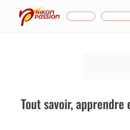
Aller
au
Je débute
Formations
contenu
Tout savoir, apprendre 