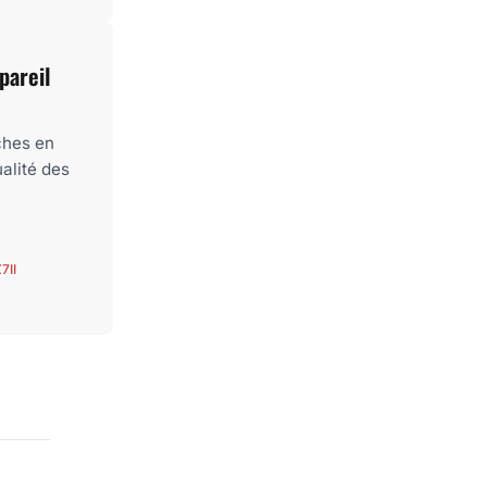
pareil
ches en
alité des
7II