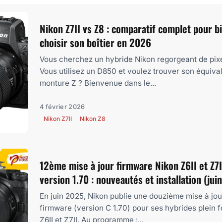
Nikon Z7II vs Z8 : comparatif complet pour b
choisir son boîtier en 2026
Vous cherchez un hybride Nikon regorgeant de pixe
Vous utilisez un D850 et voulez trouver son équiva
monture Z ? Bienvenue dans le...
4 février 2026
Nikon Z7II
Nikon Z8
12ème mise à jour firmware Nikon Z6II et Z7I
version 1.70 : nouveautés et installation (jui
En juin 2025, Nikon publie une douzième mise à jou
firmware (version C 1.70) pour ses hybrides plein 
Z6II et Z7II. Au programme :...