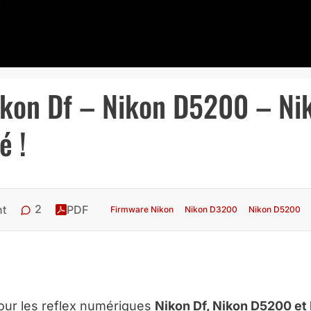
ikon Df – Nikon D5200 – Ni
é !
2
nt
PDF
Firmware Nikon
Nikon D3200
Nikon D5200
ur les reflex numériques
Nikon Df, Nikon D5200 et