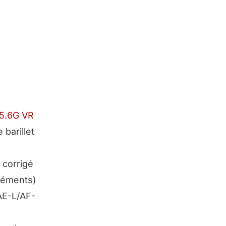
5.6G VR
 barillet
 corrigé
éléments
)
AE-L/AF-