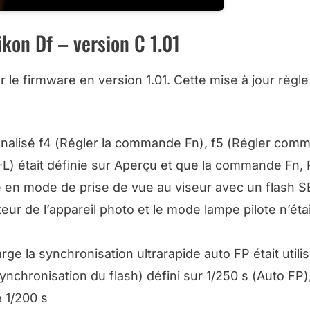
ikon Df – version C 1.01
le firmware en version 1.01. Cette mise à jour règle
nalisé f4 (
Régler la commande Fn
), f5 (
Régler com
-L
) était définie sur
Aperçu
et que la commande Fn, 
e en mode de prise de vue au viseur avec un flash S
teur de l’appareil photo et le mode lampe pilote n’éta
ge la synchronisation ultrarapide auto FP était utili
ynchronisation du flash
) défini sur 1/250 s (
Auto FP
)
e 1/200 s