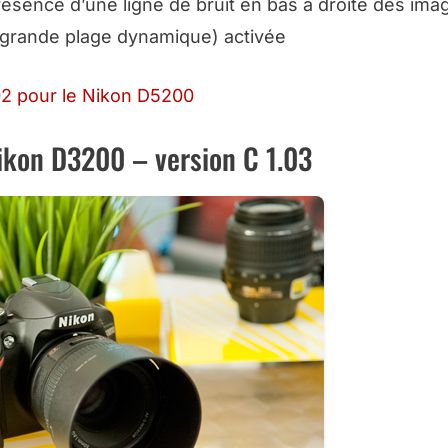
 présence d’une
ligne de bruit
en bas à droite des imag
 (grande plage dynamique) activée
.02 pour le Nikon D5200
Nikon D3200 – version C 1.03