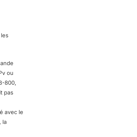
 les
mande
Pv ou
B-800,
it pas
sé avec le
, la