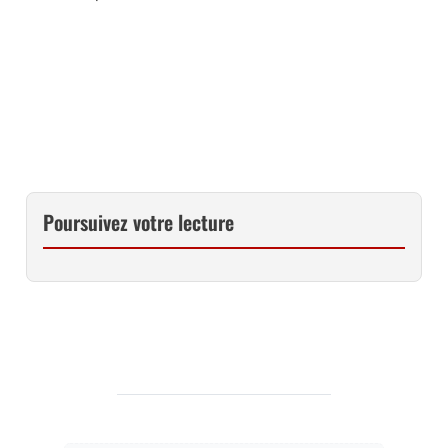
CE BRIDGE CHEZ LA BOUTIQUE PHOTO NIKON
CE BRIDGE CHEZ MISS NUMERIQUE
Poursuivez votre lecture