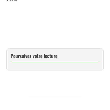
CE LIVRE CHEZ VOUS VIA AMAZON
CE LIVRE CHEZ VOUS VIA LA FNAC
Poursuivez votre lecture