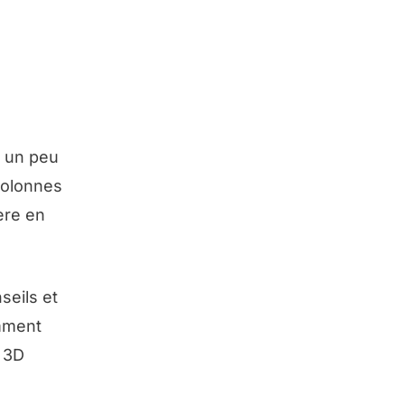
e un peu
 colonnes
ère en
seils et
emment
n 3D