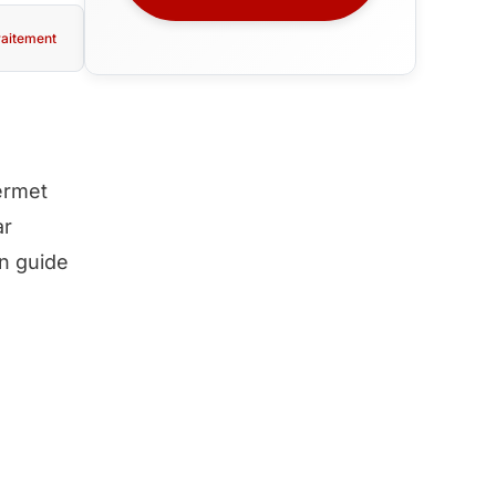
raitement
ermet
ar
un guide