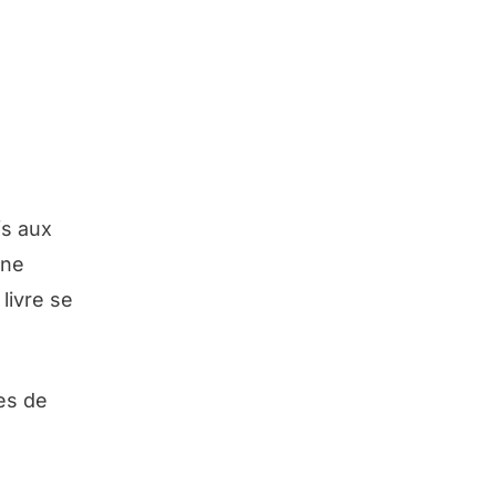
fs aux
une
livre se
es de