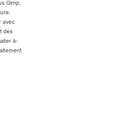
ous Gimp.
ture.
r avec
t des
aiter à-
raitement