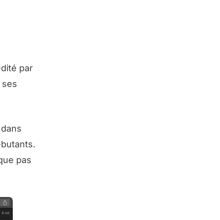
édité par
 ses
e dans
ébutants.
nque pas