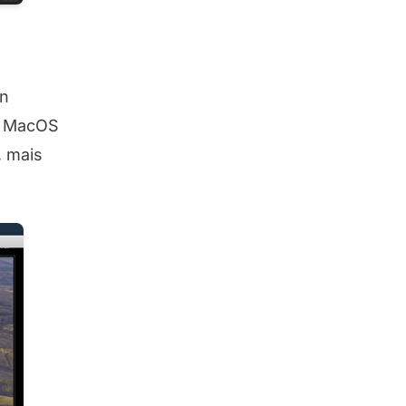
in
ur MacOS
, mais