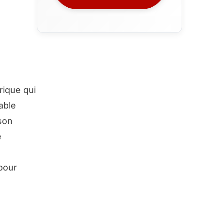
rique qui
able
son
e
pour