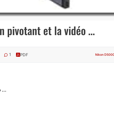
 pivotant et la vidéo …
1
PDF
Nikon D500
o …