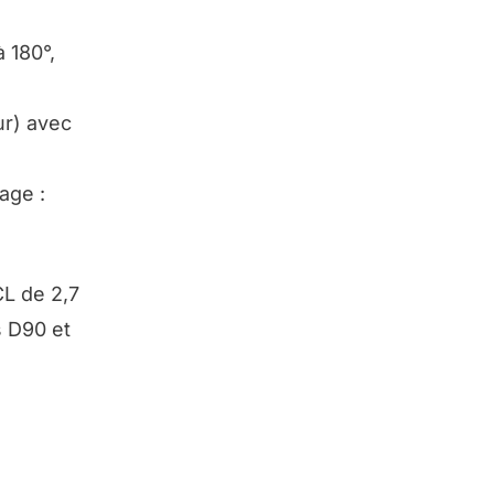
à 180°,
ur) avec
age :
L de 2,7
s D90 et