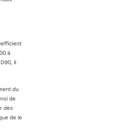
efficient
00 à
D90, il
ement du
insi de
er dès
que de le