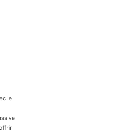
ec le
assive
ffrir