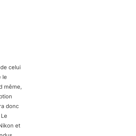
de celui
 le
nd même,
ption
ra donc
 Le
Nikon et
endus