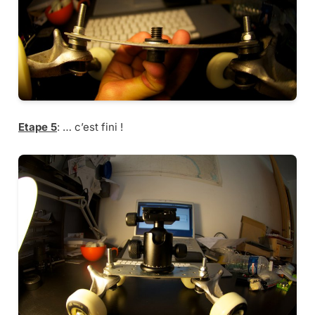
Etape 5
: … c’est fini !