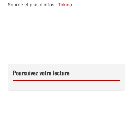
Source et plus d’infos :
Tokina
LES ZOOMS ULTRA GRAND-ANGLE TOKINA CHEZ AMAZON …
LES ZOOMS 11-16 MM TOKINA CHEZ MISS NUMERIQUE …
Poursuivez votre lecture