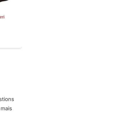
stions
 mais