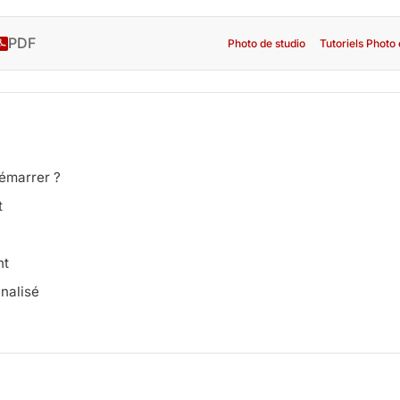
PDF
Photo de studio
Tutoriels Photo
démarrer ?
t
ht
nnalisé