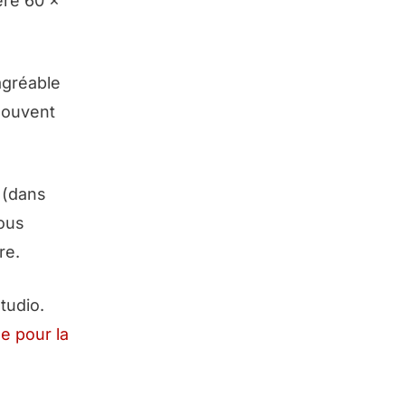
ère 60 x
agréable
 souvent
 (
dans
vous
re.
tudio.
ge pour la