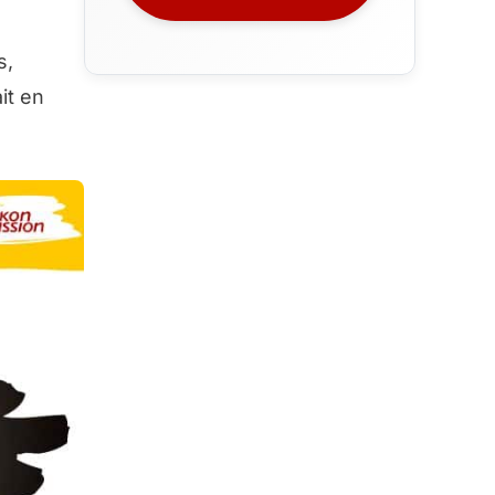
s,
it en