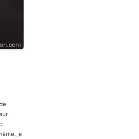
 de
teur
c
 même, je