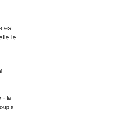
e est
lle le
i
 – la
couple