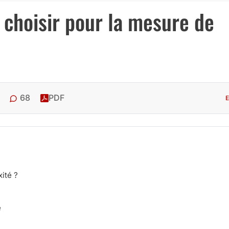
 choisir pour la mesure de
68
PDF
E
ité ?
e