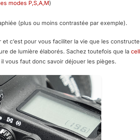
 les modes P,S,A,M
)
aphiée (
plus ou moins contrastée par exemple)
.
r et c’est pour vous faciliter la vie que les construct
re de lumière élaborés. Sachez toutefois que la
cel
 il vous faut donc savoir déjouer les pièges.