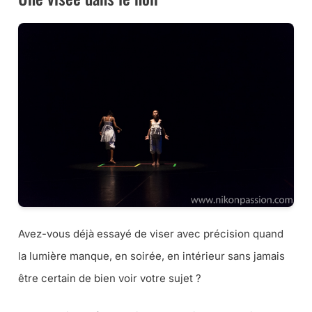
Avez-vous déjà essayé de viser avec précision quand
la lumière manque, en soirée, en intérieur sans jamais
être certain de bien voir votre sujet ?