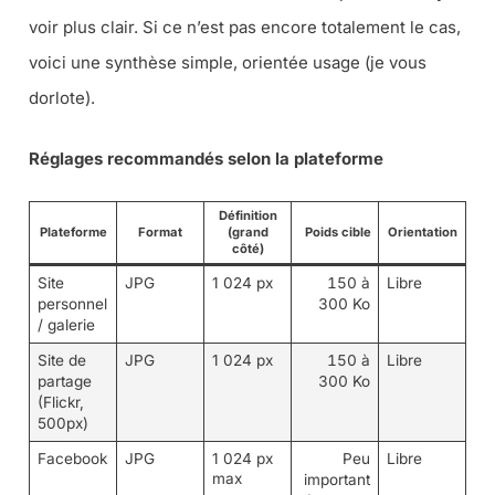
voir plus clair. Si ce n’est pas encore totalement le cas,
voici une synthèse simple, orientée usage (je vous
dorlote).
Réglages recommandés selon la plateforme
Définition
Plateforme
Format
(grand
Poids cible
Orientation
côté)
Site
JPG
1 024 px
150 à
Libre
personnel
300 Ko
/ galerie
Site de
JPG
1 024 px
150 à
Libre
partage
300 Ko
(Flickr,
500px)
Facebook
JPG
1 024 px
Peu
Libre
max
important