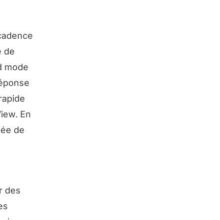
 cadence
e de
nd mode
réponse
rapide
View. En
sée de
r des
es