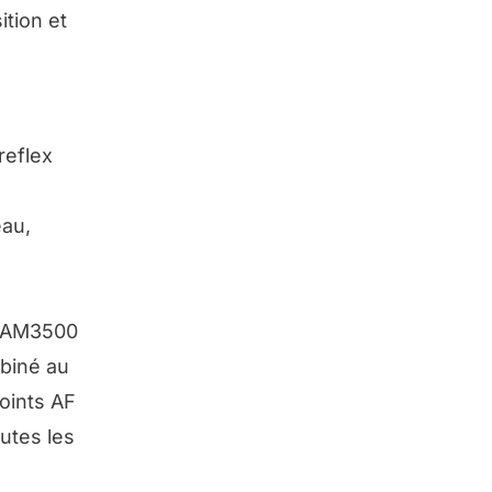
ition et
reflex
eau,
i-CAM3500
mbiné au
points AF
utes les