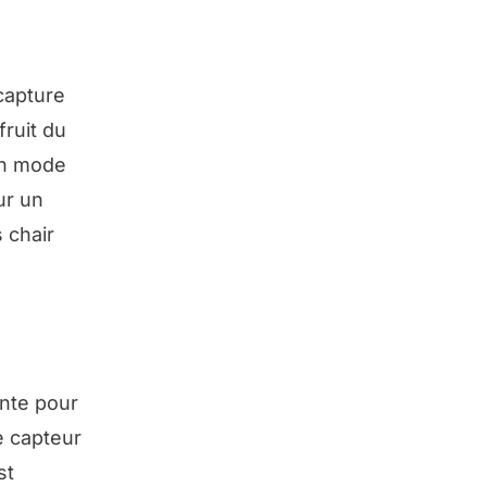
capture
ruit du
 un mode
ur un
s chair
ente pour
e capteur
st