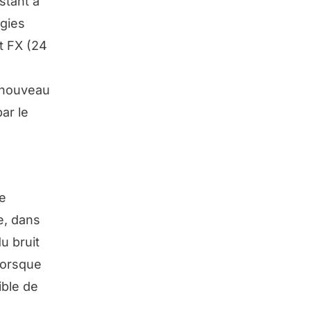
stant à
ogies
t FX (24
t nouveau
ar le
e
e, dans
u bruit
lorsque
ible de