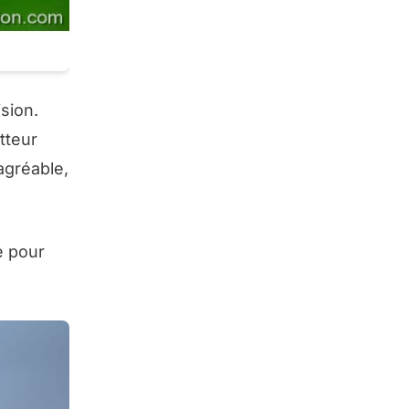
sion.
tteur
 agréable,
e pour