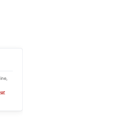
ine,
our