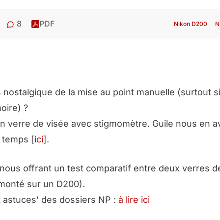
8
PDF
Nikon D200
N
nostalgique de la mise au point manuelle (surtout si
oire) ?
r un verre de visée avec stigmomètre. Guile nous en av
e temps [
ici
].
nous offrant un test comparatif entre deux verres de
monté sur un D200).
et astuces’ des dossiers NP :
à lire ici