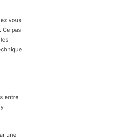
imez vous
. Ce pas
 les
technique
ns entre
’y
par une