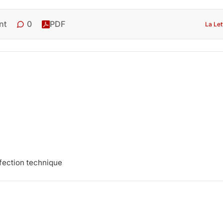
0
nt
PDF
La Let
rfection technique