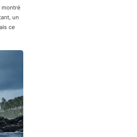
i montré
ant, un
ais ce