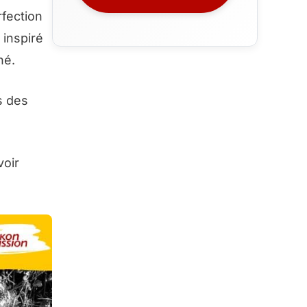
rfection
 inspiré
hé.
s des
voir