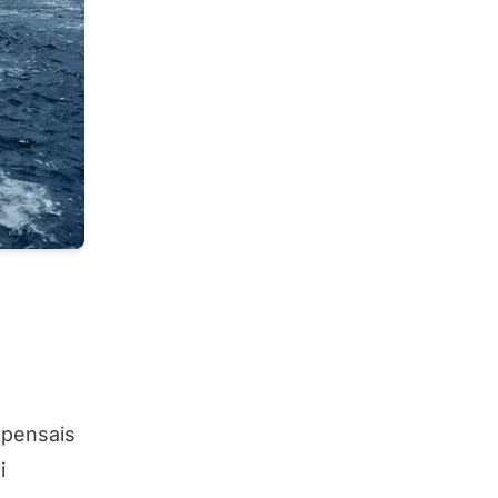
 pensais
i