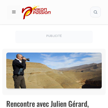
Aller
Recher
au
MENU
contenu
PUBLICITÉ
Rencontre avec Julien Gérard,