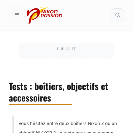
Aller
Recher
au
MENU
contenu
PUBLICITÉ
Tests : boîtiers, objectifs et
accessoires
Vous hésitez entre deux boîtiers Nikon Z ou un
objectif NIKKOR ? Je teste pour vous chaque