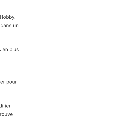
 Hobby.
r dans un
s en plus
der pour
ifier
trouve