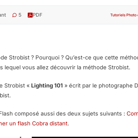
5
ant
PDF
Tutoriels Photo
de Strobist ? Pourquoi ? Qu’est-ce que cette métho
ns lequel vous allez découvrir la méthode Strobist.
e Strobist «
Lighting 101
» écrit par le photographe 
bist.
er Flash composé aussi des deux sujets suivants :
Com
r un flash Cobra distant
.