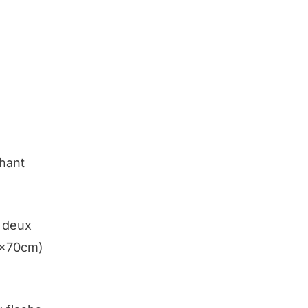
hant
t deux
0x70cm)