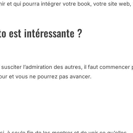
ir et qui pourra intégrer votre book, votre site web,
o est intéressante ?
 susciter l’admiration des autres, il faut commencer p
our et vous ne pourrez pas avancer.
CHE PRATIQUE POUR PUBLIER SUR LE WEB
i, à seule fin de les montrer et de voir ce qu’elles