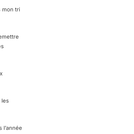
 mon tri
remettre
es
ux
 les
s l’année