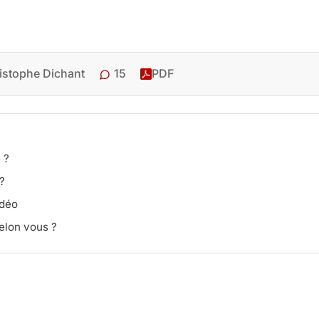
15
istophe Dichant
PDF
 ?
?
idéo
elon vous ?