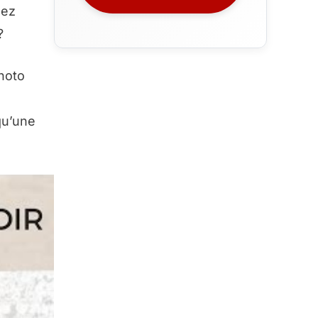
lez
?
hoto
qu’une