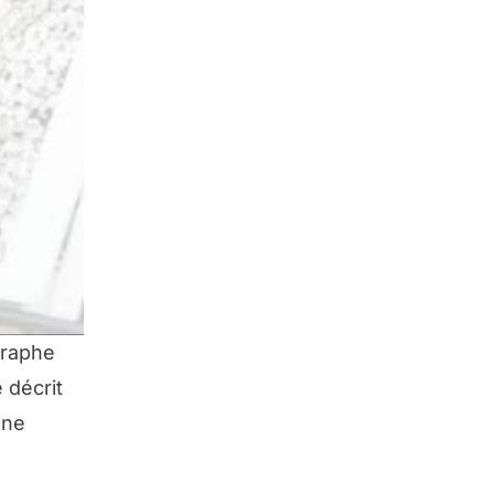
graphe
 décrit
une