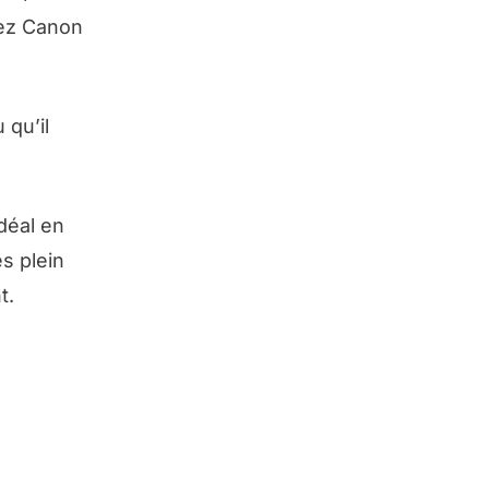
hez Canon
 qu’il
déal en
s plein
t.