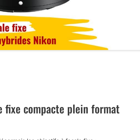
U MEILLEUR PRIX CHEZ MISS NUMERIQUE …
F AU MEILLEUR PRIX CHEZ AMAZON …
 fixe compacte plein format