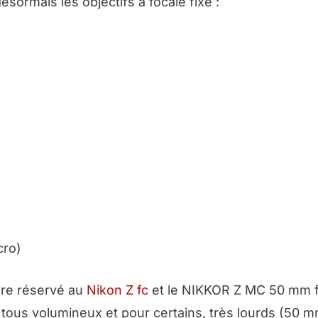
sormais les objectifs à focale fixe :
cro)
ore réservé au
Nikon Z
fc
et le NIKKOR Z MC 50 mm f
 tous volumineux et pour certains, très lourds (50 mm