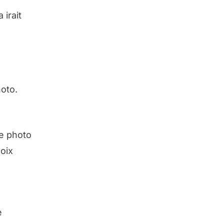
irait
hoto.
ne photo
hoix
e