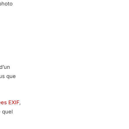
photo
 d’un
lus que
es EXIF
,
 quel