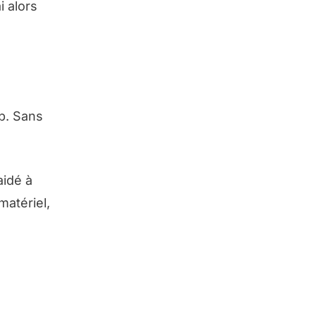
i alors
op. Sans
aidé à
matériel,