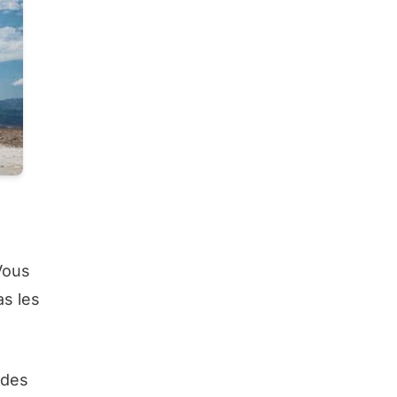
Vous
as les
 des