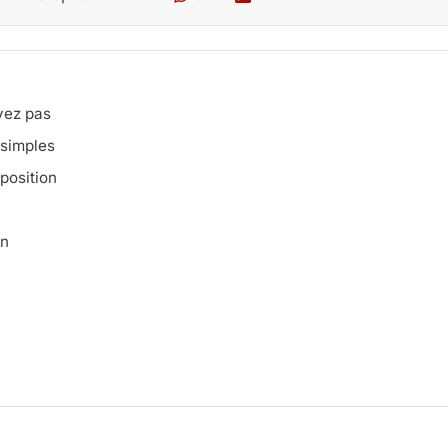
ivez pas
 simples
sposition
on