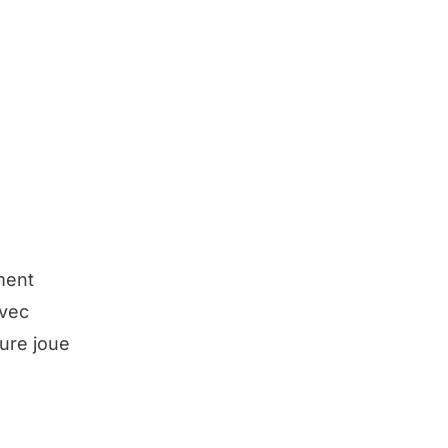
ment
avec
ure joue