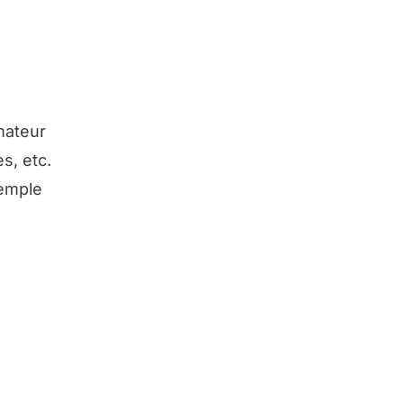
mateur
s, etc.
xemple